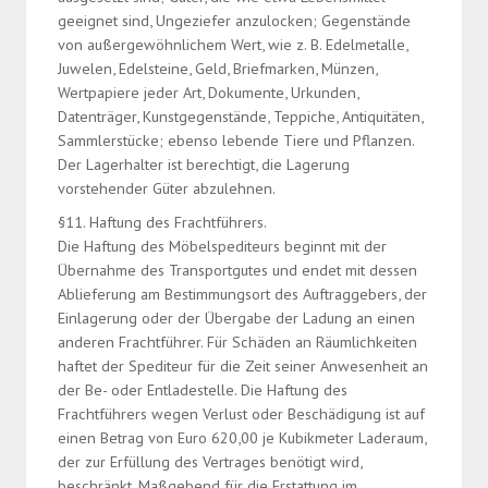
geeignet sind, Ungeziefer anzulocken; Gegenstände
von außergewöhnlichem Wert, wie z. B. Edelmetalle,
Juwelen, Edelsteine, Geld, Briefmarken, Münzen,
Wertpapiere jeder Art, Dokumente, Urkunden,
Datenträger, Kunstgegenstände, Teppiche, Antiquitäten,
Sammlerstücke; ebenso lebende Tiere und Pflanzen.
Der Lagerhalter ist berechtigt, die Lagerung
vorstehender Güter abzulehnen.
§11. Haftung des Frachtführers.
Die Haftung des Möbelspediteurs beginnt mit der
Übernahme des Transportgutes und endet mit dessen
Ablieferung am Bestimmungsort des Auftraggebers, der
Einlagerung oder der Übergabe der Ladung an einen
anderen Frachtführer. Für Schäden an Räumlichkeiten
haftet der Spediteur für die Zeit seiner Anwesenheit an
der Be- oder Entladestelle. Die Haftung des
Frachtführers wegen Verlust oder Beschädigung ist auf
einen Betrag von Euro 620,00 je Kubikmeter Laderaum,
der zur Erfüllung des Vertrages benötigt wird,
beschränkt. Maßgebend für die Erstattung im