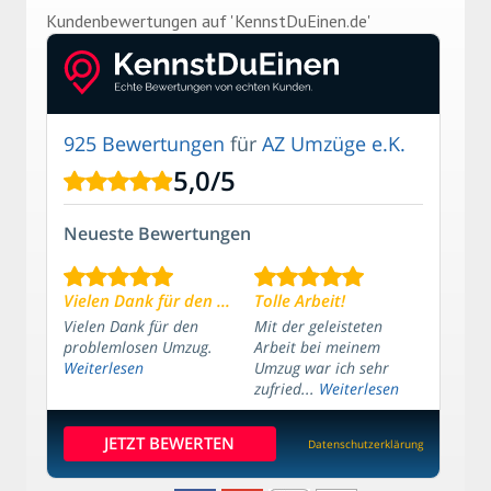
Kundenbe­wertungen auf 'KennstDuEinen.de'
925 Bewertungen
für
AZ Umzüge e.K.
5,0
/
5
Neueste Bewertungen
Vielen Dank für den ...
Tolle Arbeit!
Vielen Dank für den
Mit der geleisteten
problemlosen Umzug.
Arbeit bei meinem
Weiterlesen
Umzug war ich sehr
zufried...
Weiterlesen
JETZT BEWERTEN
Datenschutzerklärung