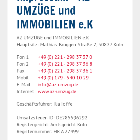
UMZÜGE und
› Spezialtransporte
› Möbelmontage
IMMOBILIEN e.K
AZ UMZÜGE und IMMOBILIEN e.K
Hauptsitz: Mathias-Brüggen-Straße 2, 50827 Köln
Fon 1
+49 (0) 221 - 298 37 37 0
Fon 2
+49 (0) 221 - 298 37 36 8
Fax
+49 (0) 221 - 298 37 36 1
Mobil
+49 (0) 179 - 540 10 29
E-Mail
info@az-umzug.de
Internet
www.az-umzug.de
Geschäftsführer: Ilia Ioffe
Umsatzsteuer-ID: DE285596292
Registergericht: Amtsgericht Köln
Registernummer: HR A 27499