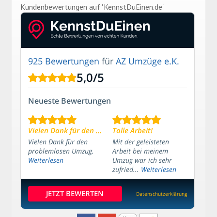
Kundenbe­wertungen auf 'KennstDuEinen.de'
925 Bewertungen
für
AZ Umzüge e.K.
5,0
/
5
Neueste Bewertungen
Vielen Dank für den ...
Tolle Arbeit!
Vielen Dank für den
Mit der geleisteten
problemlosen Umzug.
Arbeit bei meinem
Weiterlesen
Umzug war ich sehr
zufried...
Weiterlesen
JETZT BEWERTEN
Datenschutzerklärung